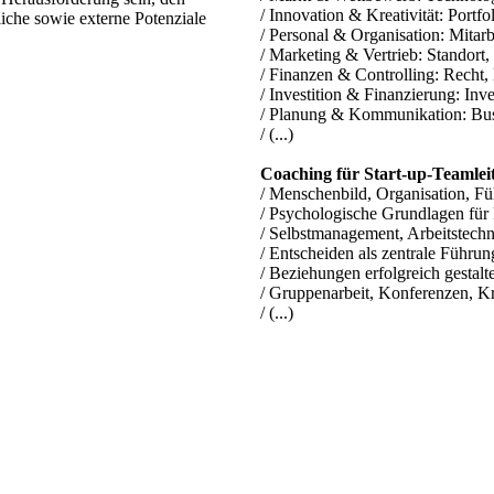
/ Innovation & Kreativität: Portfo
liche sowie externe Potenziale
/ Personal & Organisation: Mitarb
/ Marketing & Vertrieb: Standort
/ Finanzen & Controlling: Recht
/ Investition & Finanzierung: In
/ Planung & Kommunikation: Bus
/ (...)
Coaching für Start-up-Teamleit
/ Menschenbild, Organisation, F
/ Psychologische Grundlagen für
/ Selbstmanagement, Arbeitstech
/ Entscheiden als zentrale Führu
/ Beziehungen erfolgreich gestalt
/ Gruppenarbeit, Konferenzen, Kre
/ (...)