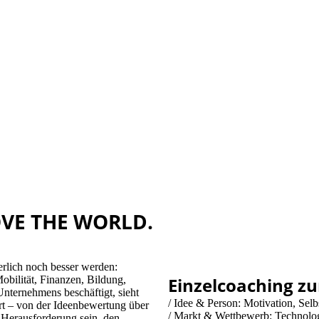
OVE THE WORLD.
erlich noch besser werden:
bilität, Finanzen, Bildung,
Einzelcoaching 
 Unternehmens beschäftigt, sieht
/ Idee & Person: Motivation, Selb
rt – von der Ideenbewertung über
/ Markt & Wettbewerb: Technologi
 Herausforderung sein, den