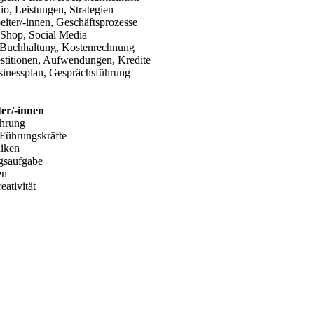
lio, Leistungen, Strategien
eiter/-innen, Geschäftsprozesse
, Shop, Social Media
, Buchhaltung, Kostenrechnung
vestitionen, Aufwendungen, Kredite
inessplan, Gesprächsführung
er/-innen
ührung
 Führungskräfte
niken
ngsaufgabe
en
ativität